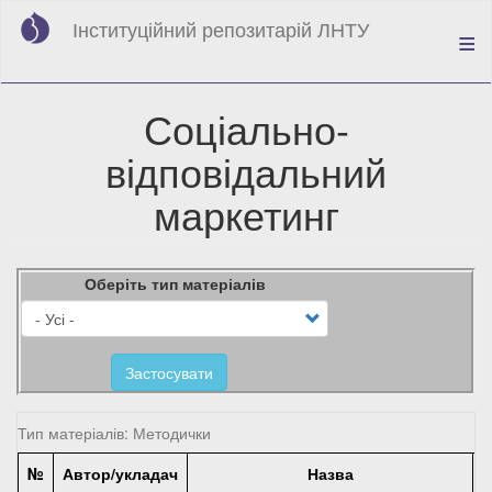
Перейти
Інституційний репозитарій ЛНТУ
до
основного
вмісту
Соціально-
відповідальний
маркетинг
Оберіть тип матеріалів
Застосувати
Тип матеріалів: Методички
№
Автор/укладач
Назва