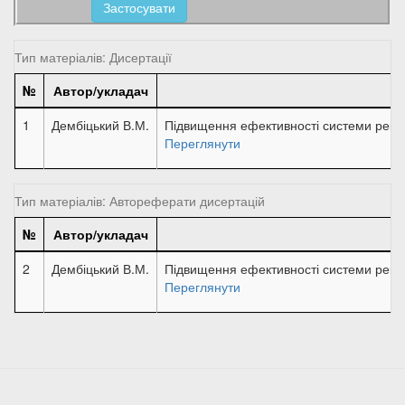
Застосувати
Тип матеріалів: Дисертації
№
Автор/укладач
1
Дембіцький В.М.
Підвищення ефективності системи рекуп
Переглянути
Тип матеріалів: Автореферати дисертацій
№
Автор/укладач
2
Дембіцький В.М.
Підвищення ефективності системи рекуп
Переглянути