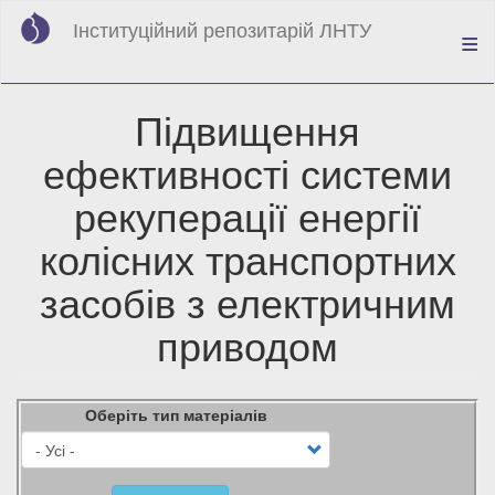
Перейти
Інституційний репозитарій ЛНТУ
до
основного
вмісту
Підвищення
ефективності системи
рекуперації енергії
колісних транспортних
засобів з електричним
приводом
Оберіть тип матеріалів