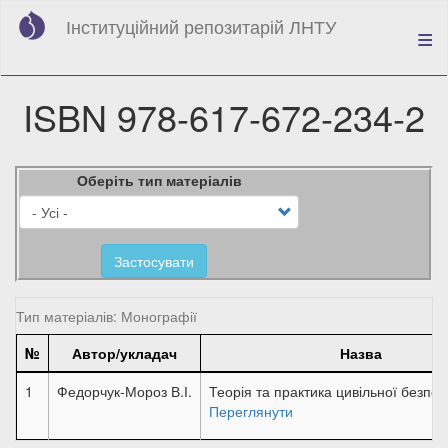
Перейти
Інституційний репозитарій ЛНТУ
до
основного
вмісту
ISBN 978-617-672-234-2
Оберіть тип матеріалів
Застосувати
Тип матеріалів: Монографії
№
Автор/укладач
Назва
1
Федорчук-Мороз В.І.
Теорія та практика цивільної безпеки
Переглянути