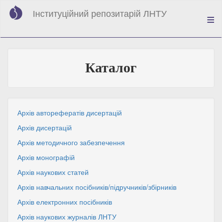
Перейти
Інституційний репозитарій ЛНТУ
до
основного
вмісту
Каталог
Архів авторефератів дисертацій
Архів дисертацій
Архів методичного забезпечення
Архів монографій
Архів наукових статей
Архів навчальних посібників/підручників/збірників
Архів електронних посібників
Архів наукових журналів ЛНТУ