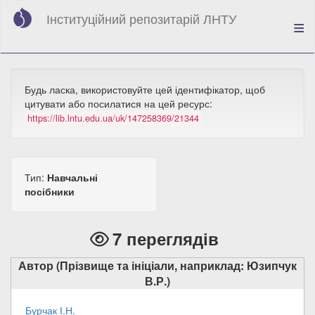
Перейти
Інституційний репозитарій ЛНТУ
до
основного
вмісту
Будь ласка, використовуйте цей ідентифікатор, щоб
цитувати або посилатися на цей ресурс:
https://lib.lntu.edu.ua/uk/147258369/21344
Тип:
Навчальні
посібники
7 переглядів
Автор (Прізвище та ініціали, наприклад: Юзипчук
В.Р.)
Бурчак І.Н.