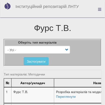
Перейти
Інституційний репозитарій ЛНТУ
до
основного
вмісту
Фурс Т.В.
Оберіть тип матеріалів
Застосувати
Тип матеріалів: Методички
№
Автор/укладач
Назва
1
Фурс Т.В.
Розробка матеріалів та моделю
Переглянути