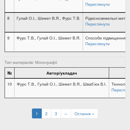
Переглянути
8
Гулай О.І., Шемет В.Я., Фурс Т.В.
Рідкісноземельні метал
Переглянути
9
Фурс Т.В., Гулай О.І., Шемет В.Я.
Способи підвищення дет
Переглянути
Тип матеріалів: Монографії
№
Автор/укладач
10
Фурс Т.В., Гулай О.І., Шемет В.Я., Шваб’юк В.І.
Технологі
Переглян
Розбивка
на
Поточна
1
Page
2
Page
3
Наступна
››
Остання
Остання »
сторінки
сторінка
сторінка
сторінка