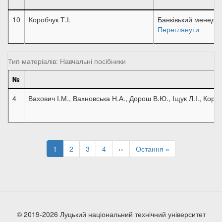
10
Коробчук Т.І.
Банківький менедж
Переглянути
Тип матеріалів: Навчальні посібники
№
4
Вахович І.М., Вахновська Н.А., Дорош В.Ю., Іщук Л.І., Короб
Розбивка
на
Поточна
1
Page
2
Page
3
Page
4
Наступна
››
Остання
Остання »
сторінки
сторінка
сторінка
сторінка
© 2019-2026 Луцький національний технічний університет