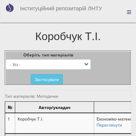
Перейти
Інституційний репозитарій ЛНТУ
до
основного
вмісту
Коробчук Т.І.
Оберіть тип матеріалів
Застосувати
Тип матеріалів: Методички
№
Автор/укладач
Н
1
Коробчук Т.І.
Економіко-математи
Переглянути