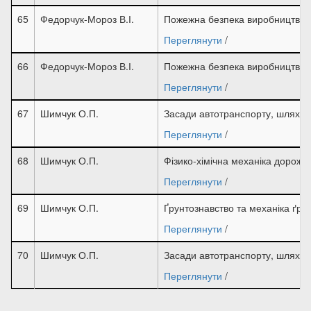
65
Федорчук-Мороз В.І.
Пожежна безпека виробництва
Переглянути
/
66
Федорчук-Мороз В.І.
Пожежна безпека виробництва
Переглянути
/
67
Шимчук О.П.
Засади автотранспорту, шляхи 
Переглянути
/
68
Шимчук О.П.
Фізико-хімічна механіка дорожн
Переглянути
/
69
Шимчук О.П.
Ґрунтознавство та механіка ґрун
Переглянути
/
70
Шимчук О.П.
Засади автотранспорту, шляхи 
Переглянути
/