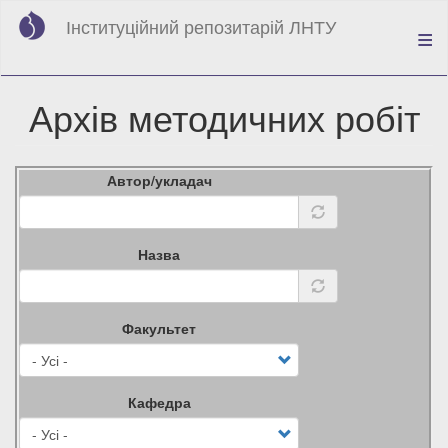
Перейти
Інституційний репозитарій ЛНТУ
до
основного
вмісту
Архів методичних робіт
Автор/укладач
Назва
Факультет
Кафедра