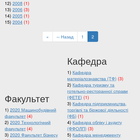
12)
2008
(1)
13)
2006
(3)
14)
2005
(1)
15)
2004
(1)
Розбивка
на
Перша
«
Попередня
‹‹ Назад
Page
1
Поточна
2
сторінки
сторінка
сторінка
сторінка
Кафедра
1)
Кафедра
матеріалознавства (ТФ)
(3)
2)
Кафедра туризму та
готельно-ресторанної справи
Факультет
(ФЕТЕ)
(1)
3)
Кафедра підприємництва,
1)
2020 Машинобудівний
торгівлі та біржової діяльності
факультет
(4)
(ФБ)
(1)
2)
2020 Технологічний
4)
Кафедра обліку і аудиту
факультет
(4)
(ФФОЛП)
(3)
3)
2020 Факультет бізнесу
5)
Кафедра менеджменту