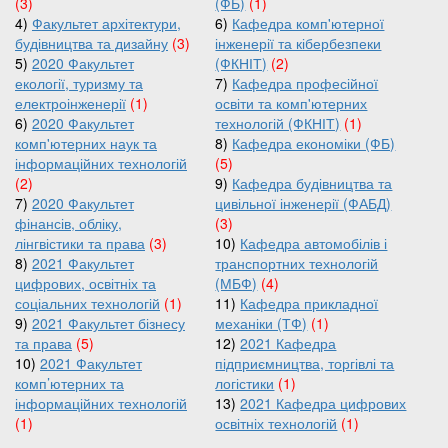
(3)
(ФБ)
(1)
4)
Факультет архітектури,
6)
Кафедра комп'ютерної
будівництва та дизайну
(3)
інженерії та кібербезпеки
5)
2020 Факультет
(ФКНІТ)
(2)
екології, туризму та
7)
Кафедра професійної
електроінженерії
(1)
освіти та комп'ютерних
6)
2020 Факультет
технологій (ФКНІТ)
(1)
комп'ютерних наук та
8)
Кафедра економіки (ФБ)
інформаційних технологій
(5)
(2)
9)
Кафедра будівництва та
7)
2020 Факультет
цивільної інженерії (ФАБД)
фінансів, обліку,
(3)
лінгвістики та права
(3)
10)
Кафедра автомобілів і
8)
2021 Факультет
транспортних технологій
цифрових, освітніх та
(МБФ)
(4)
соціальних технологій
(1)
11)
Кафедра прикладної
9)
2021 Факультет бізнесу
механіки (ТФ)
(1)
та права
(5)
12)
2021 Кафедра
10)
2021 Факультет
підприємництва, торгівлі та
комп’ютерних та
логістики
(1)
інформаційних технологій
13)
2021 Кафедра цифрових
(1)
освітніх технологій
(1)