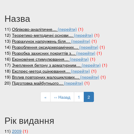
сторінки
сторінка
сторінка
сторінка
Назва
11)
Обліково-аналітичне…
(перейти)
(1)
12)
Теоретико-методичні основи…
(перейти)
(1)
13)
Розрахунок напружень біля…
(перейти)
(1)
14)
Розроблення оксидокерамічних…
(перейти)
(1)
15)
Розробка захисних покриттів з…
(перейти)
(1)
16)
Економічне стимулювання…
(перейти)
(1)
17)
Зчеплення бетону з арматурним…
(перейти)
(1)
18)
Експрес-метод оцінювання…
(перейти)
(1)
19)
Вплив повторних малоциклових…
(перейти)
(1)
20)
Підготовка майбутнього…
(перейти)
(1)
Розбивка
на
Перша
«
Попередня
‹‹ Назад
Page
1
Поточна
2
сторінки
сторінка
сторінка
сторінка
Рік видання
11)
2009
(1)