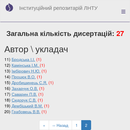
Перейти
Інституційний репозитарій ЛНТУ
до
основного
вмісту
Загальна кількість дисертацій:
27
Автор \ укладач
11)
Бродська І.І.
(1)
12)
Камінська І.М.
(1)
13)
Імбірович Н.Ю.
(1)
14)
Процюк В.О.
(1)
15)
Дробишинець С.Я.
(1)
16)
Захарчук О.В.
(1)
17)
Саварин П.В.
(1)
18)
Сидорук С.В.
(1)
19)
Дембіцький В.М.
(1)
20)
Грабовець В.В.
(1)
Розбивка
на
Перша
«
Попередня
‹‹ Назад
Page
1
Поточна
2