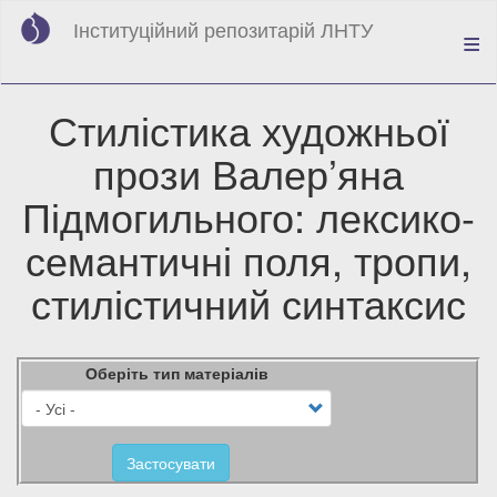
Перейти
Інституційний репозитарій ЛНТУ
до
основного
вмісту
Стилістика художньої
прози Валер’яна
Підмогильного: лексико-
семантичні поля, тропи,
стилістичний синтаксис
Оберіть тип матеріалів
Застосувати