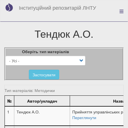
Перейти
Інституційний репозитарій ЛНТУ
до
основного
вмісту
Тендюк А.О.
Оберіть тип матеріалів
Застосувати
Тип матеріалів: Методички
№
Автор/укладач
Назва
1
Тендюк А.О.
Прийняття управлінських ріше
Переглянути