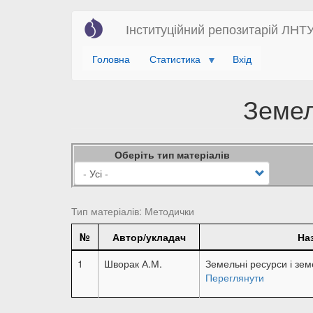
Перейти
Інституційний репозитарій ЛНТ
до
основного
Головна
Статистика
Вхід
вмісту
Земел
Оберіть тип матеріалів
Тип матеріалів: Методички
№
Автор/укладач
На
1
Шворак А.М.
Земельні ресурси і зе
Переглянути