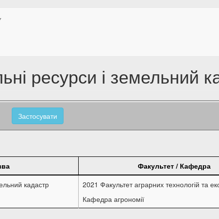
У
ьні ресурси і земельний к
Застосувати
зва
Факультет / Кафедра
мельний кадастр
2021 Факультет аграрних технологій та еко
Кафедра агрономії