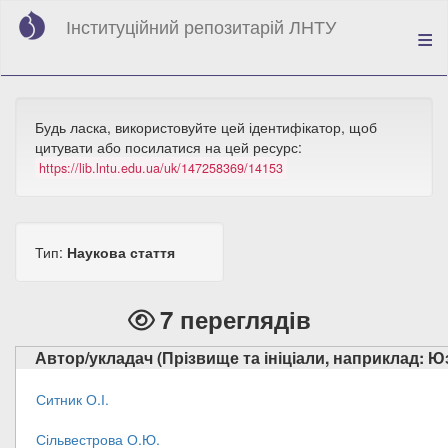
Перейти
Інституційний репозитарій ЛНТУ
до
основного
вмісту
Будь ласка, використовуйте цей ідентифікатор, щоб
цитувати або посилатися на цей ресурс:
https://lib.lntu.edu.ua/uk/147258369/14153
Тип:
Наукова стаття
7 переглядів
Автор/укладач (Прізвище та ініціали, наприклад: Юз
Ситник О.І.
Сільвестрова О.Ю.