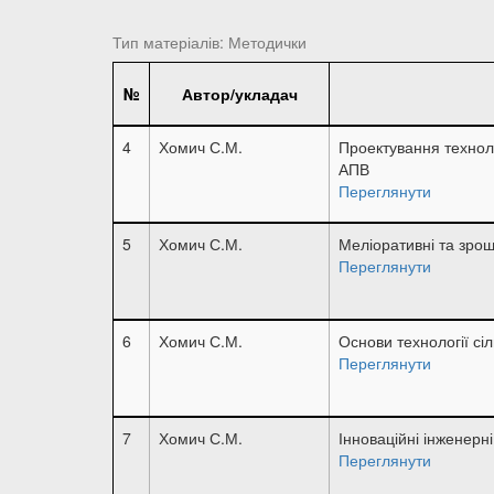
Тип матеріалів: Методички
№
Автор/укладач
4
Хомич С.М.
Проектування техноло
АПВ
Переглянути
5
Хомич С.М.
Меліоративні та зро
Переглянути
6
Хомич С.М.
Основи технології с
Переглянути
7
Хомич С.М.
Інноваційні інженерні
Переглянути