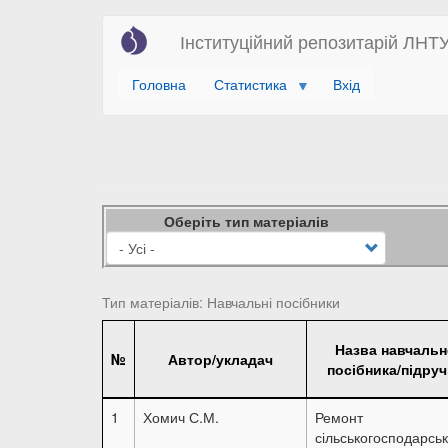
Перейти
Інституційний репозитарій ЛНТ
до
основного
Головна
Статистика
Вхід
вмісту
Оберіть тип матеріалів
Тип матеріалів: Навчальні посібники
Назва навчальн
№
Автор/укладач
посібника/підру
1
Хомич С.М.
Ремонт
сільськогосподарсь