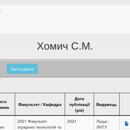
У
Хомич С.М.
Застосувати
Дата
ого
Факультет / Кафедра
публікації
Видавець
чника
(рік)
2021 Факультет
2021
Луцьк :
ких
аграрних технологій та
ЛНТУ