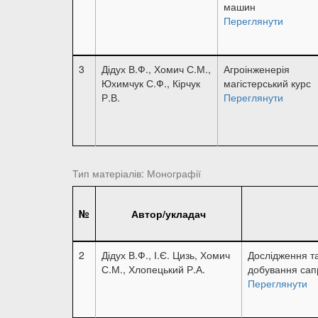
машин
Переглянути
3
Дідух В.Ф., Хомич С.М.,
Агроінженерія
Юхимчук С.Ф., Кірчук
магістерський курс
Р.В.
Переглянути
Тип матеріалів: Монографії
№
Автор/укладач
2
Дідух В.Ф., І.Є. Цизь, Хомич
Дослідження т
С.М., Хлопецький Р.А.
добування сапр
Переглянути