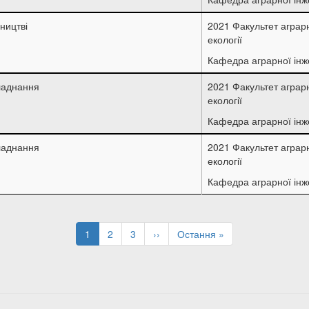
ництві
2021 Факультет аграрн
екології
Кафедра аграрної інж
ладнання
2021 Факультет аграрн
екології
Кафедра аграрної інж
ладнання
2021 Факультет аграрн
екології
Кафедра аграрної інж
Поточна
1
Page
2
Page
3
Наступна
››
Остання
Остання »
сторінка
сторінка
сторінка