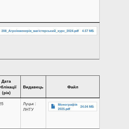
208_Агроінженерія_магістерський_курс_2024.pdf
4.57 МБ
Дата
ублікації
Видавець
Файл
(рік)
25
Луцьк :
Монографія
24.04 МБ
ЛНТУ
2025.pdf