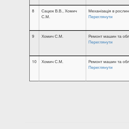
8
Сацюк В.В., Хомич
Механізація в рослин
С.М.
Переглянути
9
Хомич С.М.
Ремонт машин та об
Переглянути
10
Хомич С.М.
Ремонт машин та об
Переглянути
Розбивка
на
сторінки