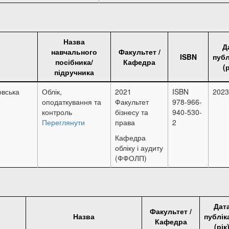
Назва
Д
навчального
Факультет /
ISBN
публ
посібника/
Кафедра
(р
підручника
овська
Облік,
2021
ISBN
2023
оподаткування та
Факультет
978-966-
контроль
бізнесу та
940-530-
Переглянути
права
2
Кафедра
обліку і аудиту
(ФФОЛП)
Дат
Факультет /
Назва
публіка
Кафедра
(рік