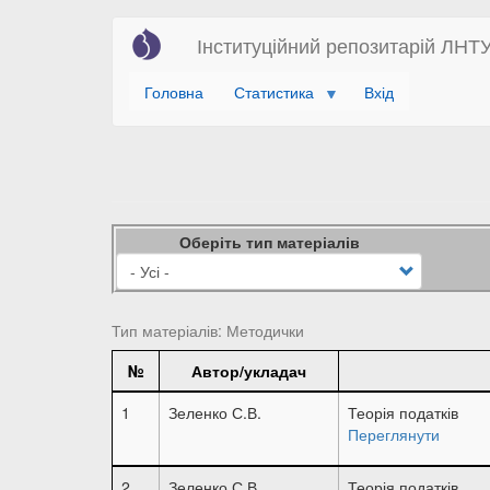
Перейти
Інституційний репозитарій ЛНТ
до
основного
Головна
Статистика
Вхід
вмісту
Оберіть тип матеріалів
Тип матеріалів: Методички
№
Автор/укладач
1
Зеленко С.В.
Теорія податків
Переглянути
2
Зеленко С.В.
Теорія податків