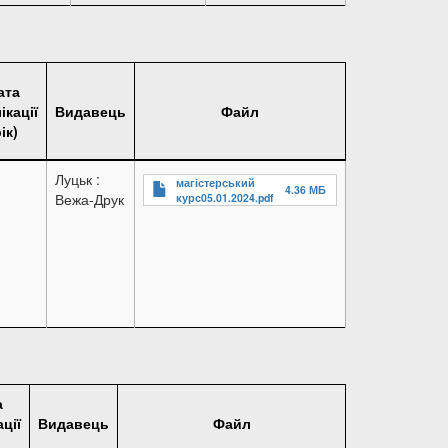
ата
ікації
Видавець
Файл
ік)
Луцьк :
магістерський
4.36 МБ
Вежа-Друк
курс05.01.2024.pdf
а
ції
Видавець
Файл
)