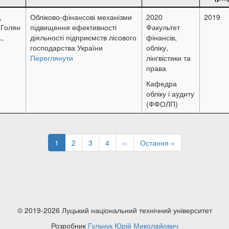
,
Обліково-фінансові механізми
2020
2019
 Голян
підвищення ефективності
Факультет
.,
діяльності підприємств лісового
фінансів,
господарства України
обліку,
Переглянути
лінгвістики та
права
Кафедра
обліку і аудиту
(ФФОЛП)
Поточна
1
Page
2
Page
3
Page
4
Наступна
››
Остання
Остання »
сторінка
сторінка
сторінка
© 2019-2026 Луцький національний технічний університет
Розробник
Гульчук Юрій Миколайович