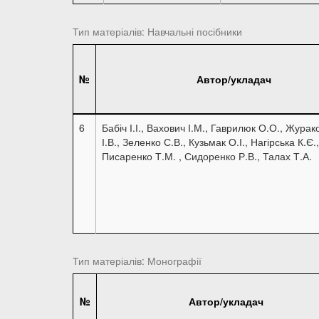
Тип матеріалів: Навчальні посібники
№
Автор/укладач
6
Бабіч І.І., Вахович І.М., Гаврилюк О.О., Журак
І.В., Зеленко С.В., Кузьмак О.І., Нагірська К.Є.,
Писаренко Т.М. , Сидоренко Р.В., Талах Т.А.
Тип матеріалів: Монографії
№
Автор/укладач