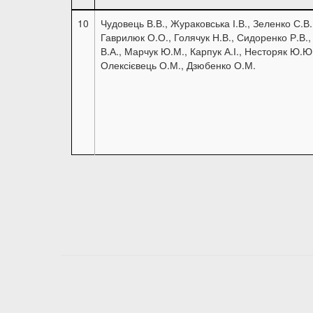
10
Чудовець В.В., Жураковська І.В., Зеленко С.В.
Гаврилюк О.О., Голячук Н.В., Сидоренко Р.В.,
В.А., Марчук Ю.М., Карпук А.І., Несторяк Ю.Ю
Олексієвець О.М., Дзюбенко О.М.
Розбивка
на
сторінки