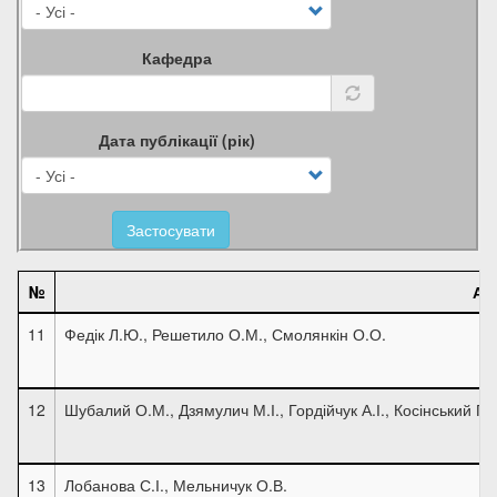
Кафедра
Дата публікації (рік)
Застосувати
№
Ав
11
Федік Л.Ю., Решетило О.М., Смолянкін О.О.
12
Шубалий О.М., Дзямулич М.І., Гордійчук А.І., Косінський П.М
13
Лобанова С.І., Мельничук О.В.