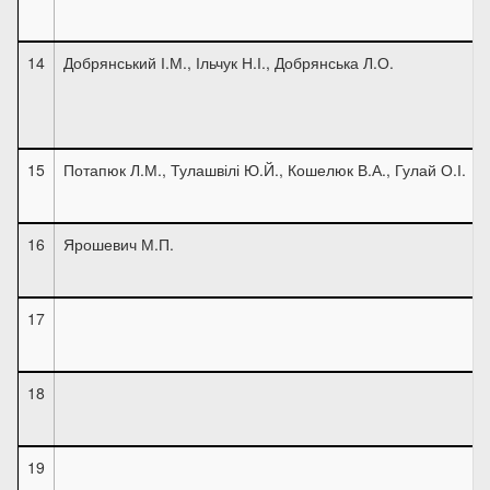
14
Добрянський І.М., Ільчук Н.І., Добрянська Л.О.
15
Потапюк Л.М., Тулашвілі Ю.Й., Кошелюк В.А., Гулай О.І.
16
Ярошевич М.П.
17
18
19