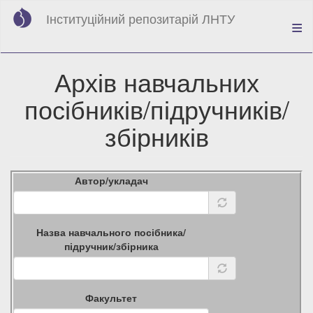
Перейти
Інституційний репозитарій ЛНТУ
до
основного
вмісту
Архів навчальних
посібників/підручників/
збірників
Автор/укладач
Назва навчального посібника/
підручник/збірника
Факультет