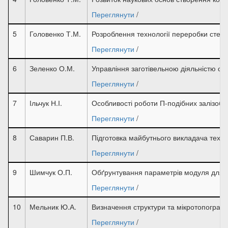
Переглянути
/
5
Головенко Т.М.
Розроблення технології переробки стебе
Переглянути
/
6
Зеленко О.М.
Управління заготівельною діяльністю сіл
Переглянути
/
7
Ільчук Н.І.
Особливості роботи П-подібних залізоб
Переглянути
/
8
Саварин П.В.
Підготовка майбутнього викладача техні
Переглянути
/
9
Шимчук О.П.
Обґрунтування параметрів модуля для 
Переглянути
/
10
Мельник Ю.А.
Визначення структури та мікротопографі
Переглянути
/