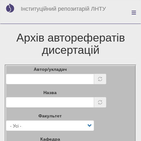
Перейти
Інституційний репозитарій ЛНТУ
до
основного
вмісту
Архів авторефератів
дисертацій
Автор/укладач
Назва
Факультет
Кафедра