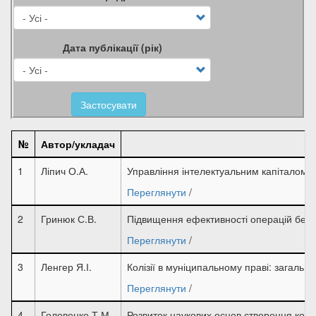
Дата публікації (рік)
Застосувати
№
Автор/укладач
1
Ліпич О.А.
Управління інтелектуальним капіталом 
Переглянути
/
2
Гринюк С.В.
Підвищення ефективності операцій безц
Переглянути
/
3
Ленгер Я.І.
Колізії в муніципальному праві: загальн
Переглянути
/
4
Головенко Т.М.
Розвиток наукових основ створення комп